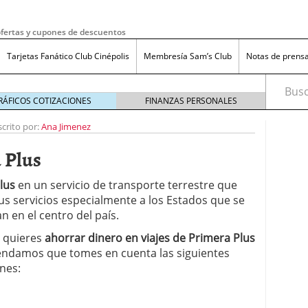
fertas y cupones de descuentos
Tarjetas Fanático Club Cinépolis
Membresía Sam’s Club
Notas de prens
Busca
RÁFICOS COTIZACIONES
FINANZAS PERSONALES
scrito por:
Ana Jimenez
 Plus
lus
en un servicio de transporte terrestre que
us servicios especialmente a los Estados que se
n en el centro del país.
l butano: lo que los consumidores deben saber
i quieres
ahorrar dinero en viajes
de Primera Plus
ndamos que tomes en cuenta las siguientes
 la actualidad
febrero 8, 2024
nes:
optimizando el uso de la calefacción para ahorrar
Mexico Revisión: ¿Es confiable o una estafa?
enero