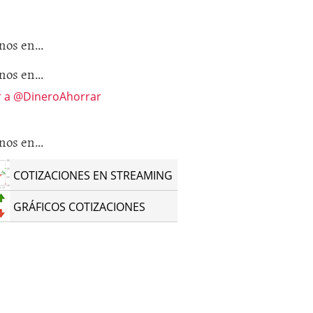
nos en…
nos en…
r a @DineroAhorrar
nos en…
COTIZACIONES EN STREAMING
GRÁFICOS COTIZACIONES