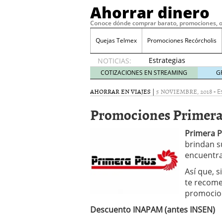
Ahorrar dinero
Conoce dónde comprar barato, promociones, o
Quejas Telmex
Promociones Recórcholis
Estrategias
NOTICIAS:
efectivas
COTIZACIONES EN STREAMING
G
para
incrementar
AHORRAR EN VIAJES
|
5 NOVIEMBRE, 2018
-
E
tus
Promociones Primera
ahorros
sin ser
un gurú
Primera P
financiero
brindan s
febrero
encuentra
21, 2024
Ajustes en el precio de
Así que, s
febrero 14, 2024
te recome
Evolución del euríbor en
promocio
Estrategias eficientes: 
Descuento INAPAM (antes INSEN)
energía
enero 21, 2024
Warren Bowie and Smith 