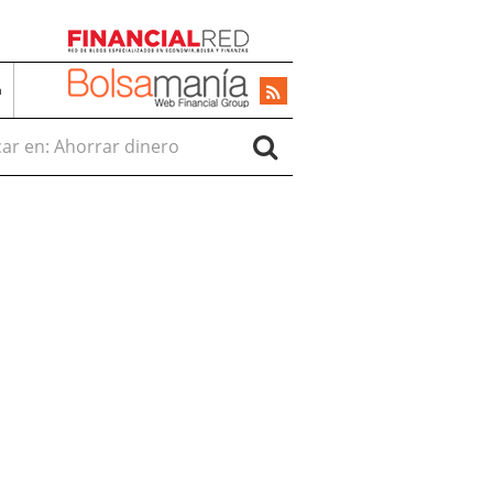
a
r en: