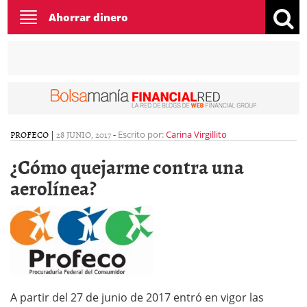
Toggle
Ahorrar dinero
navigation
PROFECO
|
28 JUNIO, 2017
-
Escrito por:
Carina Virgillito
¿Cómo quejarme contra una
aerolínea?
A partir del 27 de junio de 2017 entró en vigor las