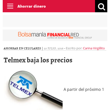
Toggle
Ahorrar dinero
navigation
AHORRAR EN CELULARES
|
20 JULIO, 2016
-
Escrito por:
Carina Virgillito
Telmex baja los precios
A partir del próximo 1