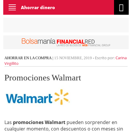
Toggle
Ahorrar dinero
navigation
Escrito por:
Carina
AHORRAR EN LA COMPRA
|
15 NOVIEMBRE, 2019
-
Virgillito
Promociones Walmart
Las
promociones Walmart
pueden sorprender en
cualquier momento, con descuentos o con meses sin