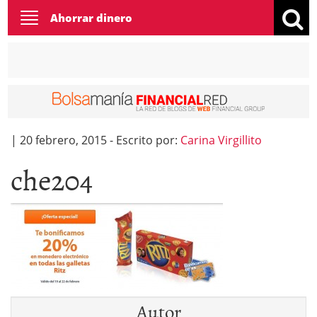
Toggle
Ahorrar dinero
navigation
|
20 febrero, 2015
-
Escrito por:
Carina Virgillito
che204
Autor