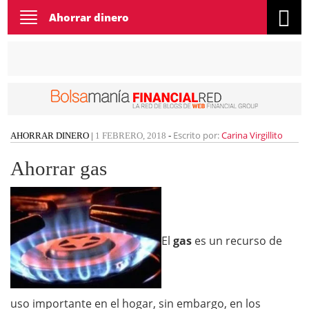
Toggle
Ahorrar dinero
navigation
Escrito por:
Carina Virgillito
AHORRAR DINERO
|
1 FEBRERO, 2018
-
Ahorrar gas
El
gas
es un recurso de
uso importante en el hogar, sin embargo, en los